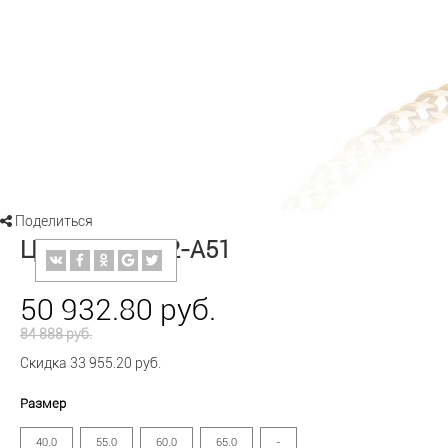
Поделиться
Цепь ЦР240А2-А51
50 932.80 руб.
84 888 руб.
Скидка 33 955.20 руб.
Размер
40.0
55.0
60.0
65.0
-