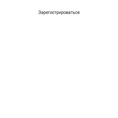
Зарегистрироваться
Адрес e-mail:
*
Пароль:
*
Подтверждение пароля:
*
Имя:
*
Фамилия:
Защита от автоматической регистрации
Введите слово на картинке:
*