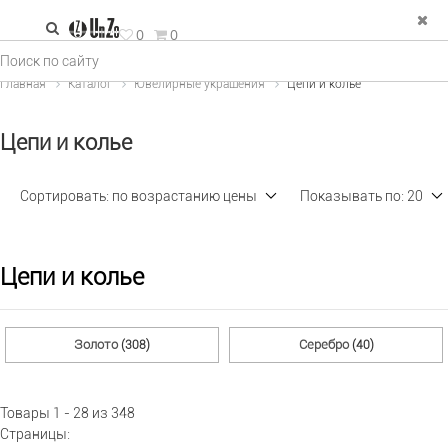
зад
0
0
е Украшения
Главная
Каталог
Ювелирные украшения
Цепи и колье
льца
Цепи и колье
рьги
пи и колье
Сортировать:
по возрастанию цены
Показывать по:
20
двески
ФИЛЬТР
×
спродажа
Цепи и колье
Тип изделия (6)
Золото
Серебро
(308)
(40)
Металл (2)
Товары 1 - 28 из 348
Страницы: