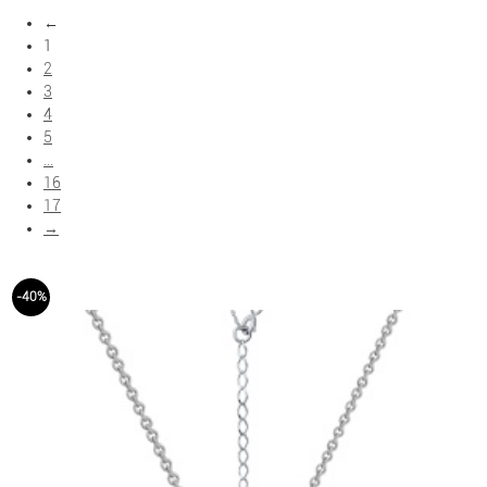
←
Показать больше фильтров
1
2
3
4
5
...
16
17
→
-40%