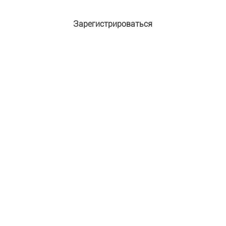
Зарегистрироваться
Адрес e-mail:
*
Пароль:
*
Подтверждение пароля:
*
Имя:
*
Фамилия:
Защита от автоматической регистрации
Введите слово на картинке:
*