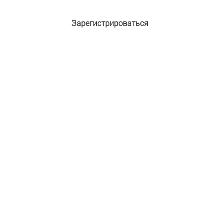
Зарегистрироваться
Адрес e-mail:
*
Пароль:
*
Подтверждение пароля:
*
Имя:
*
Фамилия:
Защита от автоматической регистрации
Введите слово на картинке:
*