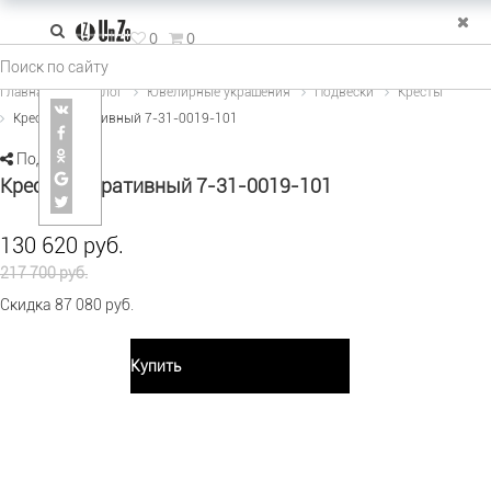
зад
0
0
е Украшения
Главная
Каталог
Ювелирные украшения
Подвески
Кресты
Крест декоративный 7-31-0019-101
льца
Поделиться
рьги
Крест декоративный 7-31-0019-101
пи и колье
130 620 руб.
двески
217 700 руб.
спродажа
Скидка 87 080 руб.
Купить