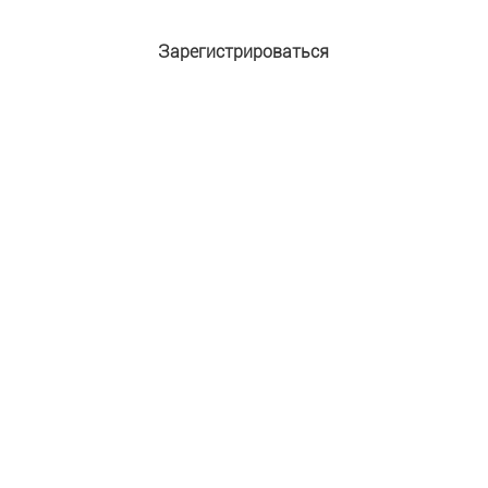
Зарегистрироваться
Адрес e-mail:
*
Пароль:
*
Подтверждение пароля:
*
Имя:
*
Фамилия:
Защита от автоматической регистрации
Введите слово на картинке:
*