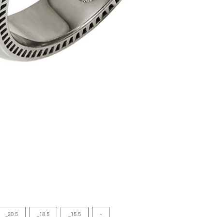
_20.5
_18.5
_15.5
-