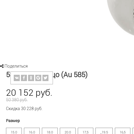
Поделиться
5355259 Кольцо (Au 585)
20 152 руб.
50 380 руб.
Скидка 30 228 руб.
Размер
15.0
16.0
18.0
20.0
17,5
_19.5
16,5