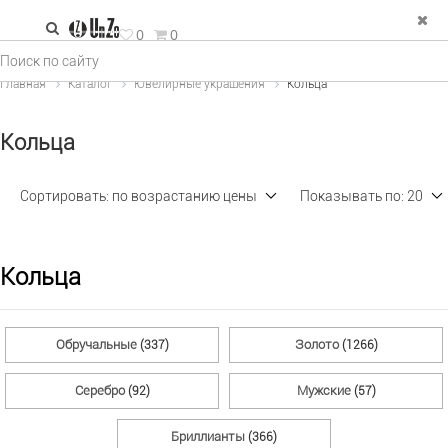
зад
0
0
е Украшения
Главная
Каталог
Ювелирные украшения
Кольца
льца
Кольца
рьги
пи и колье
Сортировать:
по возрастанию цены
Показывать по:
20
двески
ФИЛЬТР
×
спродажа
Кольца
Тип изделия (2)
Обручальные
Золото
(337)
(1266)
Металл (2)
Серебро
Мужские
(92)
(57)
Бриллианты
(366)