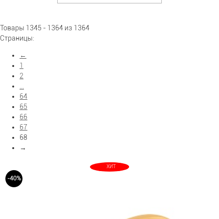
Показать больше фильтров
Товары 1345 - 1364 из 1364
Страницы:
←
1
2
...
64
65
66
67
68
→
ХИТ
-40%