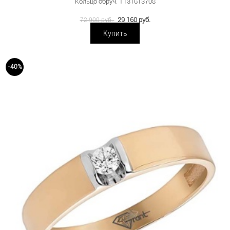
Кольцо обруч. Т131613708
29 160 руб.
72 900 руб.
Купить
-40%